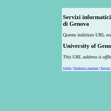
Servizi informatic
di Genova
Questo indirizzo URL non
University of Geno
This URL address is offli
UniGe
|
Studenti e laureati
|
Servizi